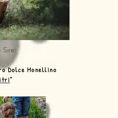
- Sire:
ro Dolce Monellino
itri
"