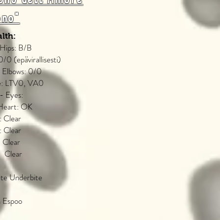
ono"
lth:
 Hips: B/B
0/0 (epävirallisesti)
 Elbows: 0/0
ne: LTV0, VA0
 - Eyes:
Heart: OK
 Clear
 Clear
 Clear
 Clear
ite Underbite
n Espoo