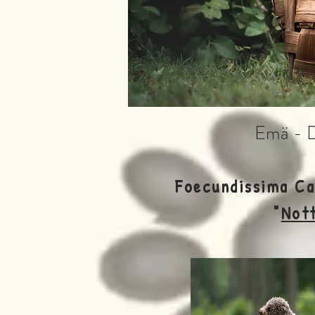
Emä - 
Foecundissima C
"
Not