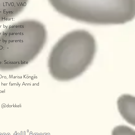
ne: LTV0, VA0
 - Eyes:
- Heart:
r by parents
 by parents
 by parents
D: -
: Scissors bite​
Oro, Marisa Köngäs
h her family Anni and
oel
: @dorkkeli
ono dell'Amore