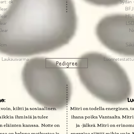
art: ok
Sydän 
lear
BFJE
lear
HUU
ear
LSD
lear
N
3cm
Säk
, Laukausvarma
Luonnetestattu
Pedigree
e:
Lu
voin, kiltti ja sosiaalinen.
Mitri on todella energinen, 
ikkia ihmisiä ja tulee
ihana poika Vantaalta. Mitri
 eläinten kanssa. Notte on
ja -jälkeä. Mitri on erinom
nssa on helppo matkustaa ja
energiaa riittää mihin vain.