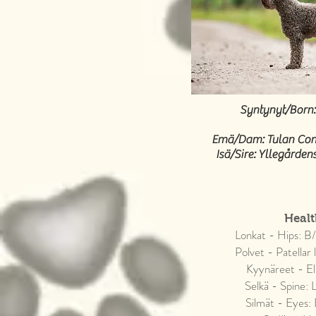
Syntynyt/Born:
Emä/Dam: Tulan Co
Isä/Sire: Yllegården
Healt
Lonkat - Hips: B/
Polvet - Patellar 
Kyynäreet - E
Selkä - Spine:
Silmät - Eyes: D