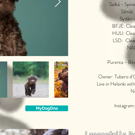
Selkä - Spi
Silmät
Sydän 
BFJE: Clea
HUU: Clear
LSD: Clear
NA
Purenta - Bite
Owner: Tubero d'
Live in Helsinki wit
N
Instagram
MyDogDna
Lagonotella D