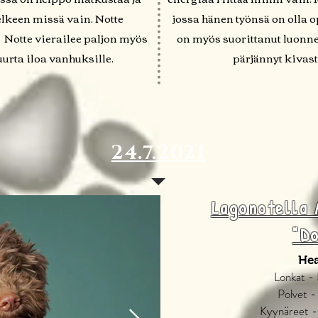
elkeen missä vain. Notte
jossa hänen työnsä on olla 
. Notte vierailee paljon myös
on myös suorittanut luonnet
rta iloa vanhuksille.
pärjännyt kivast
24.7.2021
Lagonotella
"D
Hea
Lonkat -
Polvet -
Kyynäreet -