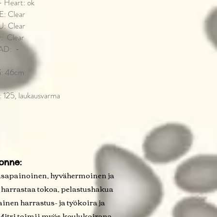
- Heart: ok
: Clear
: Clear
: Clear
AD: -
ä: 46cm
: 125, laukausvarma
onne:
tasapainoinen, hyvähermoinen ja
 harrastaa tokoa, pelastushakua
ainen harrastus- ja työkoira ja
 Mitri toimii myös koulukoirana,