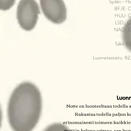
Sydän - He
BFJE: C
HUU: C
LSD: Cl
NAD: C
Säkä: 4
Luonnetestattu: 82
Luonn
Notte on luonteeltaan todella a
Rakastaa todella paljon ka
erinomaisesti toimeen kaikkien
erittäin helppo arjessa, sen ka