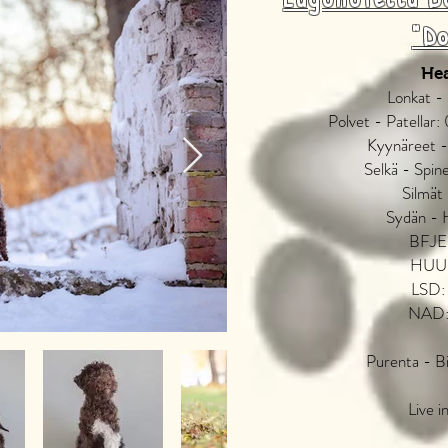
"D
Hea
Lonkat -
Polvet - Patellar: 
Kyynäreet -
Selkä - Spi
Silmät
Sydän - 
BFJE:
HUU:
LSD:
NAD:
Purenta - B
Live i