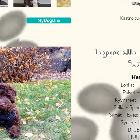
Inst
Kastroit
MyDogDna
Lagonotella
"U
Hea
Lonkat -
Polvet -
Kyynäreet -
Selkä - Spi
Silmät - Eyes:
Sydän - 
BFJE:
HUU: