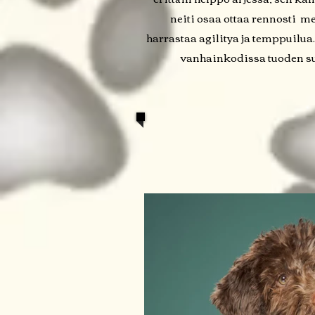
neiti osaa ottaa rennosti m
harrastaa agilitya ja temppuilua
vanhainkodissa tuoden suu