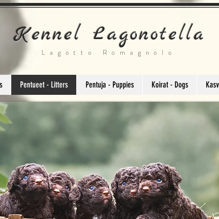
Kennel Lagonotella
Lagotto Romagnolo
s
Pentueet - Litters
Pentuja - Puppies
Koirat - Dogs
Kasv