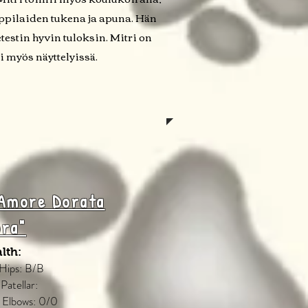
oppilaiden tukena ja apuna. Hän
estin hyvin tuloksin. Mitri on
i myös näyttelyissä.
 Amore Dorata
ora"
lth:
 Hips: B/B
 Patellar:
 Elbows: 0/0