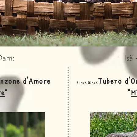
Dam:
Isä 
anzone d'Amore
Tubero d'O
FI MVA EE MVA
te
"
"
M