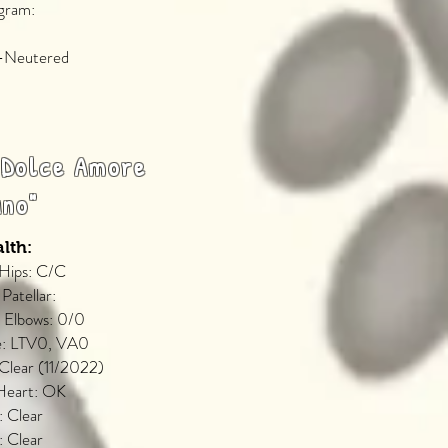
agram:
u-Neutered
 Dolce Amore
uno"
lth:
 Hips: C/C
 Patellar:
 Elbows: 0/0
ne: LTV0, VA0
 Clear (11/2022)
Heart: OK
 Clear
 Clear