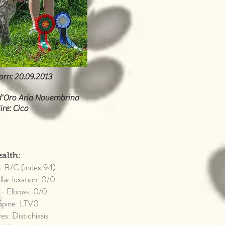
rn: 20.09.2013
'Oro Aria Novembrina
ire: Cico
alth:
s: B/C (index 94)
llar luxation: 0/0
 - Elbows: 0/0
 Spine: LTV0
es: Distichiasis