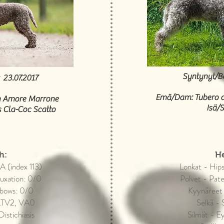
Syntynyt/Bo
 23.07.2017
Emä/Dam: Tubero d
n Amore Marrone
Isä/S
s Cla-Coc Scatto
h:
He
A (index 113)
Lonkat - Hip
luxation: 0/0
Polvet - Pate
lbows: 0/0
Kyynäreet
 LTV2, VA0
Selkä -
istichiasis
Silmät - Ey