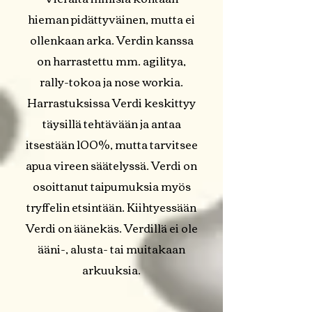
hieman pidättyväinen, mutta ei
ollenkaan arka. Verdin kanssa
on harrastettu mm. agilitya,
rally-tokoa ja nose workia.
Harrastuksissa Verdi keskittyy
täysillä tehtävään ja antaa
itsestään 100%, mutta tarvitsee
apua vireen säätelyssä. Verdi on
osoittanut taipumuksia myös
tryffelin etsintään. Kiihtyessään
Verdi on äänekäs. Verdillä ei ole
ääni-, alusta- tai muitakaan
arkuuksia.