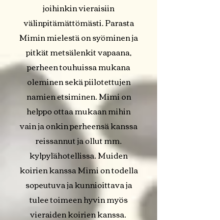
joihinkin vieraisiin
välinpitämättömästi. Parasta
Mimin mielestä on syöminen ja
pitkät metsälenkit vapaana,
perheen touhuissa mukana
oleminen sekä piilotettujen
namien etsiminen. Mimi on
helppo ottaa mukaan mihin
vain ja onkin perheensä kanssa
reissannut ja ollut mm.
kylpylähotellissa. Muiden
koirien kanssa Mimi on todella
sopeutuva ja kunnioittava ja
tulee toimeen hyvin myös
vieraiden koirien kanssa.