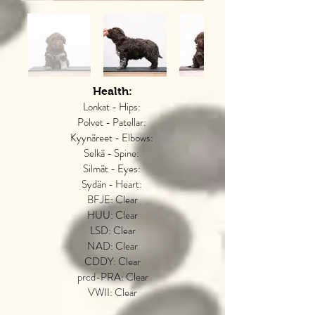
Health:
Lonkat - Hips:
Polvet - Patellar:
Kyynäreet - Elbows:
Selkä - Spine:
Silmät - Eyes:
Sydän - Heart:
BFJE: Clear
HUU: Clear
LSD: Clear
NAD: Clear
CDDY: Clear
prcd-PRA: Clear
VWII: Clear