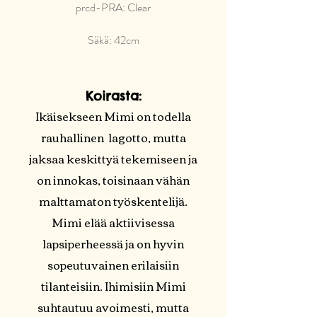
​prcd-PRA: Clear
Säkä: 42cm
Koirasta:
Ikäisekseen Mimi on todella
rauhallinen lagotto, mutta
jaksaa keskittyä tekemiseen ja
on innokas, toisinaan vähän
malttamaton työskentelijä.
Mimi elää aktiivisessa
lapsiperheessä ja on hyvin
sopeutuvainen erilaisiin
tilanteisiin. Ihimisiin Mimi
suhtautuu avoimesti, mutta