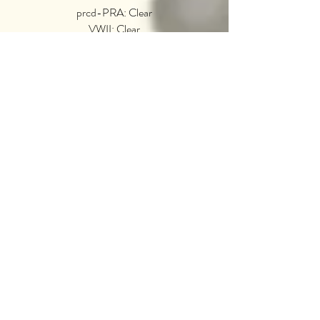
prcd-PRA: Clear
VWII: Clear
Purenta - Bite: Scissors bite
Live in Lohja​
Instagram: @
"Rossi"
Breeding Database
MyDogDna
Lagonotella
L'Escavatrice Di Tartufi