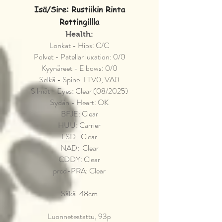
Isä/Sire: Rustiikin Rinta
Rottingillla
Health:
Lonkat - Hips: C/C
Polvet - Patellar luxation: 0/0
Kyynäreet - Elbows: 0/0
Selkä - Spine: LTV0, VA0
Silmät - Eyes: Clear (08/2025)
Sydän - Heart: OK
BFJE: Clear
HUU: Carrier
LSD: Clear
NAD: Clear
CDDY: Clear
prcd-PRA: Clear
Säkä: 48cm
Luonnetestattu, 93p​