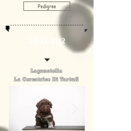
Pedigree
28.12.202
5
Lagonotella
La Cercatrice Di Tartufi