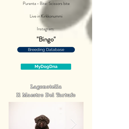
Purenta - Bite: Scissors bite
Live in Kirkkonummi
Instagram:
"Bingo"
Breeding Database
MyDogDna
Lagonotella
Il Maestro Del Tartufo