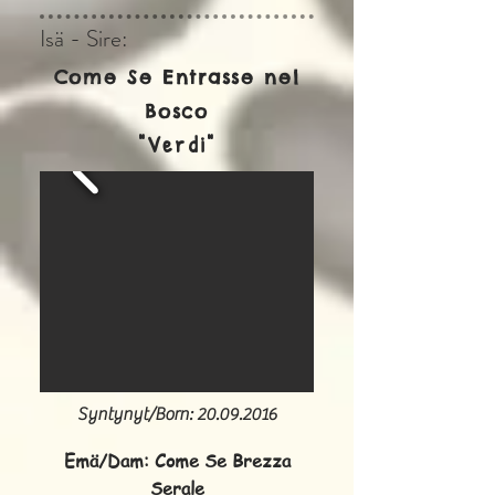
Isä - Sire:
Come Se Entrasse nel
Bosco
"Verdi"
Syntynyt/Born:
20.09.2016
Emä/Dam: Come Se Brezza
Serale