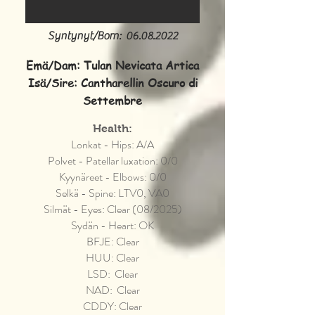
Syntynyt/Born:
06.08.2022
Emä/Dam: Tulan Nevicata Artica
Isä/Sire: Cantharellin Oscuro di
Settembre
Health:
Lonkat - Hips: A/A
Polvet - Patellar luxation: 0/0
Kyynäreet - Elbows: 0/0
Selkä - Spine: LTV0, VA0
Silmät - Eyes: Clear (08/2025)
Sydän - Heart: OK
BFJE: Clear
HUU: Clear
LSD: Clear
NAD: Clear
CDDY: Clear